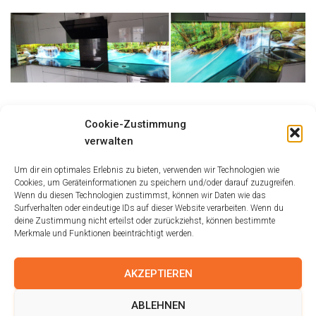
Größe:
150 × 150
|
300 × 71
|
750 × 177
|
750 × 177
|
1536 × 362
|
Cookie-Zustimmung
2048 × 483
|
360 × 240
|
2048 × 483
verwalten
Um dir ein optimales Erlebnis zu bieten, verwenden wir Technologien wie
Cookies, um Geräteinformationen zu speichern und/oder darauf zuzugreifen.
Wenn du diesen Technologien zustimmst, können wir Daten wie das
Surfverhalten oder eindeutige IDs auf dieser Website verarbeiten. Wenn du
deine Zustimmung nicht erteilst oder zurückziehst, können bestimmte
Merkmale und Funktionen beeinträchtigt werden.
AKZEPTIEREN
IMPRESSUM
AGB
DISCLAIMER
ABLEHNEN