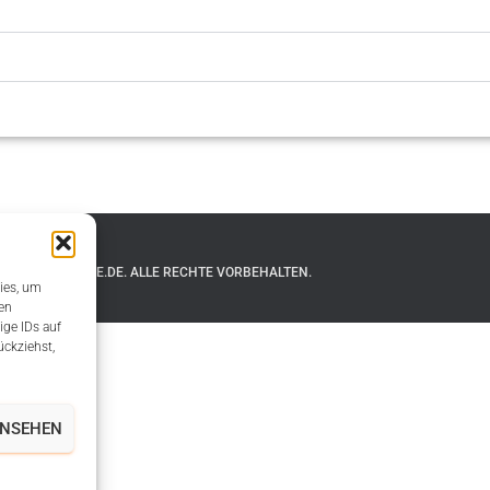
HTFELDSCHMIEDE.DE. ALLE RECHTE VORBEHALTEN.
ies, um
en
ige IDs auf
ückziehst,
ANSEHEN