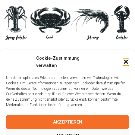
Größe:
150 × 150
|
300 × 84
|
750 × 209
|
750 × 209
|
1536 × 428
|
Cookie-Zustimmung
2048 × 570
|
360 × 240
|
2048 × 570
verwalten
Um dir ein optimales Erlebnis zu bieten, verwenden wir Technologien wie
Cookies, um Geräteinformationen zu speichern und/oder darauf zuzugreifen.
Wenn du diesen Technologien zustimmst, können wir Daten wie das
Surfverhalten oder eindeutige IDs auf dieser Website verarbeiten. Wenn du
deine Zustimmung nicht erteilst oder zurückziehst, können bestimmte
Merkmale und Funktionen beeinträchtigt werden.
AKZEPTIEREN
IMPRESSUM
AGB
DISCLAIMER