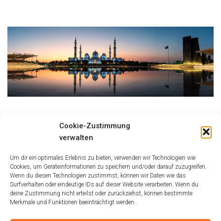
Größe:
150 × 150
|
300 × 102
|
750 × 255
|
750 × 256
|
1536 × 523
|
Cookie-Zustimmung
2048 × 697
|
360 × 240
|
2048 × 697
verwalten
Um dir ein optimales Erlebnis zu bieten, verwenden wir Technologien wie
Cookies, um Geräteinformationen zu speichern und/oder darauf zuzugreifen.
Wenn du diesen Technologien zustimmst, können wir Daten wie das
Surfverhalten oder eindeutige IDs auf dieser Website verarbeiten. Wenn du
deine Zustimmung nicht erteilst oder zurückziehst, können bestimmte
Merkmale und Funktionen beeinträchtigt werden.