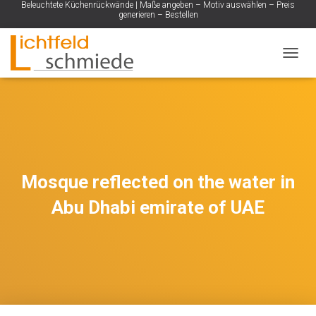
Beleuchtete Küchenrückwände | Maße angeben – Motiv auswählen – Preis
generieren – Bestellen
NAVIG
Mosque reflected on the water in
Abu Dhabi emirate of UAE