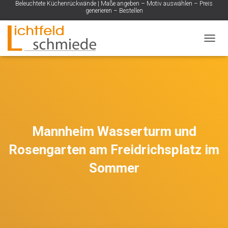
Beleuchtete Küchenrückwände | Maße angeben – Motiv auswählen – Preis
generieren – Bestellen
NAVIG
Mannheim Wasserturm und
Rosengarten am Freidrichsplatz im
Sommer