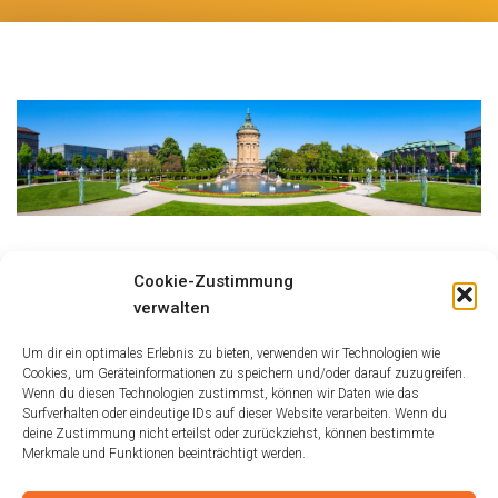
Größe:
150 × 150
|
300 × 75
|
750 × 188
|
750 × 188
|
1536 × 384
|
Cookie-Zustimmung
2048 × 512
|
360 × 240
|
2048 × 512
verwalten
Um dir ein optimales Erlebnis zu bieten, verwenden wir Technologien wie
Cookies, um Geräteinformationen zu speichern und/oder darauf zuzugreifen.
Wenn du diesen Technologien zustimmst, können wir Daten wie das
Surfverhalten oder eindeutige IDs auf dieser Website verarbeiten. Wenn du
deine Zustimmung nicht erteilst oder zurückziehst, können bestimmte
Merkmale und Funktionen beeinträchtigt werden.