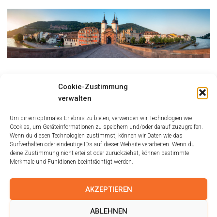
Größe:
150 × 150
|
300 × 73
|
750 × 183
|
750 × 182
|
1536 × 374
|
Cookie-Zustimmung
2048 × 499
|
360 × 240
|
2048 × 499
verwalten
Um dir ein optimales Erlebnis zu bieten, verwenden wir Technologien wie
Cookies, um Geräteinformationen zu speichern und/oder darauf zuzugreifen.
Wenn du diesen Technologien zustimmst, können wir Daten wie das
Surfverhalten oder eindeutige IDs auf dieser Website verarbeiten. Wenn du
deine Zustimmung nicht erteilst oder zurückziehst, können bestimmte
Merkmale und Funktionen beeinträchtigt werden.
AKZEPTIEREN
IMPRESSUM
AGB
DISCLAIMER
ABLEHNEN