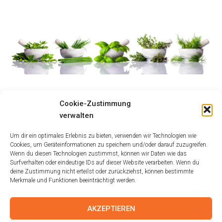
Größe:
150 × 150
|
300 × 69
|
750 × 172
|
750 × 171
|
1536 × 351
|
Cookie-Zustimmung
2048 × 468
|
360 × 240
|
2048 × 468
verwalten
Um dir ein optimales Erlebnis zu bieten, verwenden wir Technologien wie
Cookies, um Geräteinformationen zu speichern und/oder darauf zuzugreifen.
Wenn du diesen Technologien zustimmst, können wir Daten wie das
Surfverhalten oder eindeutige IDs auf dieser Website verarbeiten. Wenn du
deine Zustimmung nicht erteilst oder zurückziehst, können bestimmte
Merkmale und Funktionen beeinträchtigt werden.
AKZEPTIEREN
IMPRESSUM
AGB
DISCLAIMER