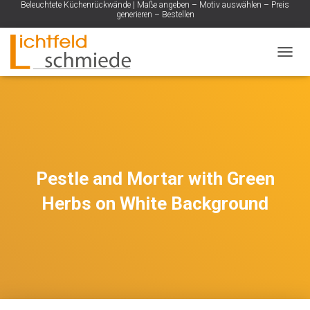
Beleuchtete Küchenrückwände | Maße angeben – Motiv auswählen – Preis
generieren – Bestellen
NAVIG
Pestle and Mortar with Green
Herbs on White Background