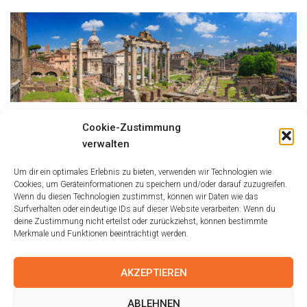
Cookie-Zustimmung
Größe:
150 × 150
|
300 × 94
|
750 × 234
|
750 × 235
|
2048 × 641
verwalten
Um dir ein optimales Erlebnis zu bieten, verwenden wir Technologien wie
Cookies, um Geräteinformationen zu speichern und/oder darauf zuzugreifen.
Wenn du diesen Technologien zustimmst, können wir Daten wie das
Surfverhalten oder eindeutige IDs auf dieser Website verarbeiten. Wenn du
deine Zustimmung nicht erteilst oder zurückziehst, können bestimmte
Merkmale und Funktionen beeinträchtigt werden.
AKZEPTIEREN
IMPRESSUM
AGB
DISCLAIMER
ABLEHNEN