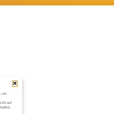
s, um
e IDs auf
kziehst,