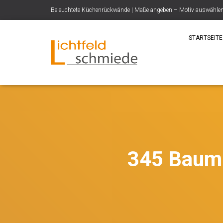
Beleuchtete Küchenrückwände | Maße angeben – Motiv auswählen –
STARTSEITE
345 Baum 