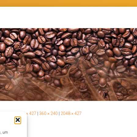
 × 320
|
2048 × 427
|
360 × 240
|
2048 × 427
s, um