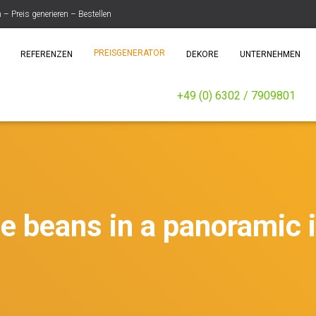
 Preis generieren – Bestellen
PREISGENERATOR
REFERENZEN
DEKORE
UNTERNEHMEN
+49 (0) 6302 / 7909801
e beans in a panoramic