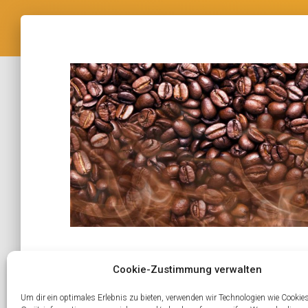
Größe:
150 × 150
|
300 × 63
|
750 × 156
|
750 × 156
|
1536
Cookie-Zustimmung verwalten
Um dir ein optimales Erlebnis zu bieten, verwenden wir Technologien wie Cookie