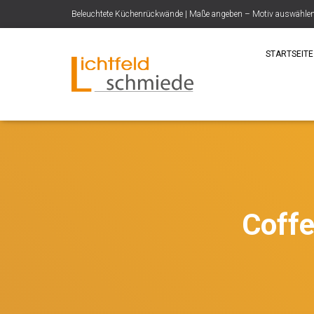
Beleuchtete Küchenrückwände | Maße angeben – Motiv auswählen –
STARTSEITE
Coffe