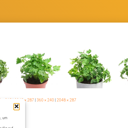
 × 215
|
2048 × 287
|
360 × 240
|
2048 × 287
s, um