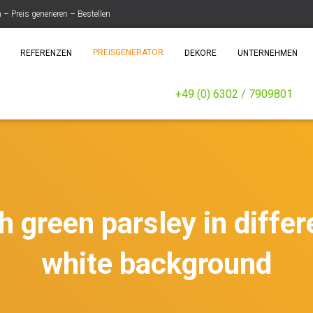
 Preis generieren – Bestellen
PREISGENERATOR
REFERENZEN
DEKORE
UNTERNEHMEN
+49 (0) 6302 / 7909801
h green parsley in diffe
white background