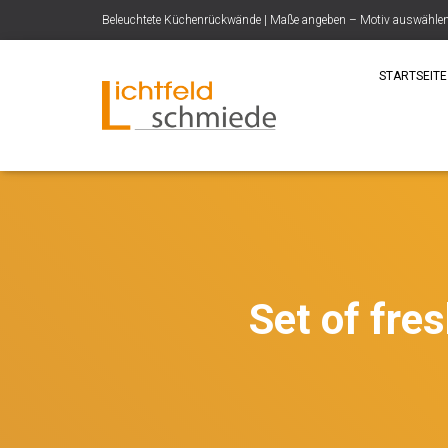
Beleuchtete Küchenrückwände | Maße angeben – Motiv auswählen –
STARTSEITE
Set of fres