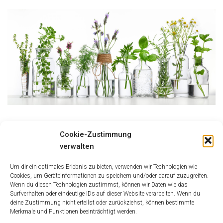
Größe:
150 × 150
|
300 × 139
|
750 × 347
|
750 × 346
|
1536 × 710
|
Cookie-Zustimmung
2048 × 947
|
360 × 240
|
2048 × 947
verwalten
Um dir ein optimales Erlebnis zu bieten, verwenden wir Technologien wie
Cookies, um Geräteinformationen zu speichern und/oder darauf zuzugreifen.
Wenn du diesen Technologien zustimmst, können wir Daten wie das
Surfverhalten oder eindeutige IDs auf dieser Website verarbeiten. Wenn du
deine Zustimmung nicht erteilst oder zurückziehst, können bestimmte
Merkmale und Funktionen beeinträchtigt werden.