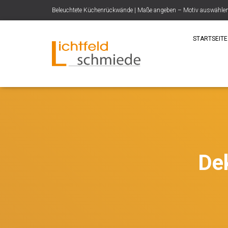
Beleuchtete Küchenrückwände | Maße angeben – Motiv auswählen –
STARTSEITE
De