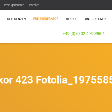
 Preis generieren – Bestellen
PREISGENERATOR
REFERENZEN
DEKORE
UNTERNEHMEN
+49 (0) 6302 / 7909801
kor 423 Fotolia_197558