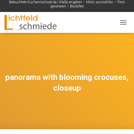
Beleuchtete Küchenrückwände | Maße angeben – Motiv auswählen – Preis
generieren – Bestellen
NAVIG
panorama with blooming crocuses,
closeup