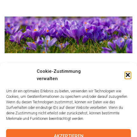
Größe:
150 × 150
|
300 × 86
|
750 × 216
|
750 × 216
|
1536 × 442
|
Cookie-Zustimmung
2048 × 590
|
360 × 240
|
2048 × 590
verwalten
Um dir ein optimales Erlebnis zu bieten, verwenden wir Technologien wie
Cookies, um Geräteinformationen zu speichern und/oder darauf zuzugreifen.
Wenn du diesen Technologien zustimmst, können wir Daten wie das
Surfverhalten oder eindeutige IDs auf dieser Website verarbeiten. Wenn du
deine Zustimmung nicht erteilst oder zurückziehst, können bestimmte
Merkmale und Funktionen beeinträchtigt werden.
AKZEPTIEREN