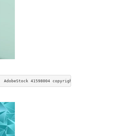
  AdobeStock 41598004 copyright silvae