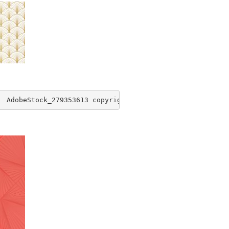
  AdobeStock_279353613 copyright Mangata