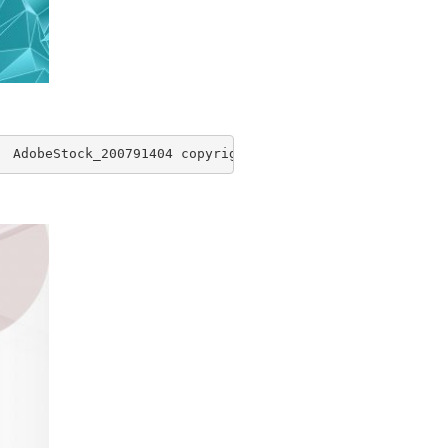
  AdobeStock_200791404 copyright  hary_cz