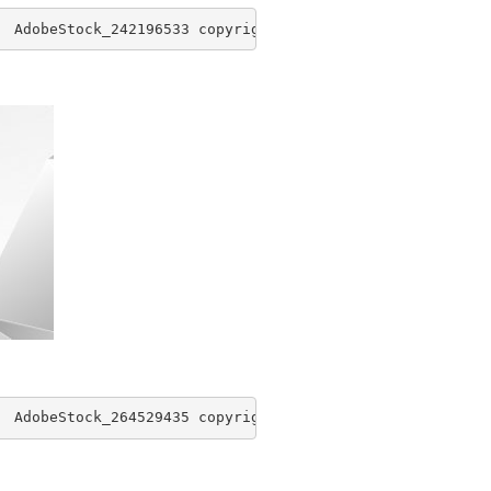
  AdobeStock_242196533 copyright Luuk
  AdobeStock_264529435 copyright hary_cz