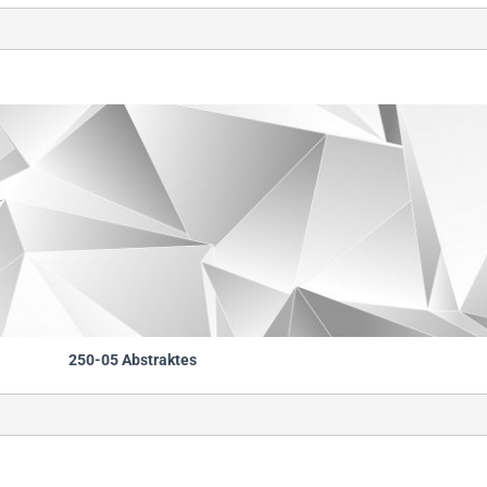
                                                        
250-05 Abstraktes
                                                        