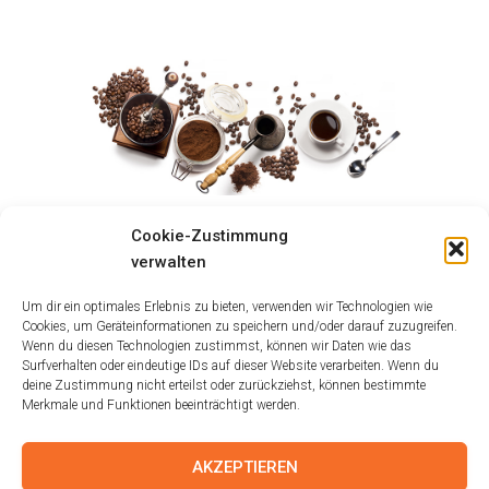
Cookie-Zustimmung
Größe:
150 × 150
|
300 × 90
|
750 × 225
|
1000 × 300
verwalten
Um dir ein optimales Erlebnis zu bieten, verwenden wir Technologien wie
Cookies, um Geräteinformationen zu speichern und/oder darauf zuzugreifen.
Wenn du diesen Technologien zustimmst, können wir Daten wie das
Surfverhalten oder eindeutige IDs auf dieser Website verarbeiten. Wenn du
deine Zustimmung nicht erteilst oder zurückziehst, können bestimmte
Merkmale und Funktionen beeinträchtigt werden.
AKZEPTIEREN
IMPRESSUM
AGB
DISCLAIMER