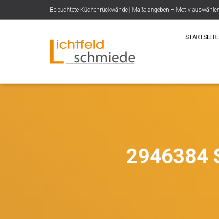
Beleuchtete Küchenrückwände | Maße angeben – Motiv auswählen –
STARTSEITE
2946384 S