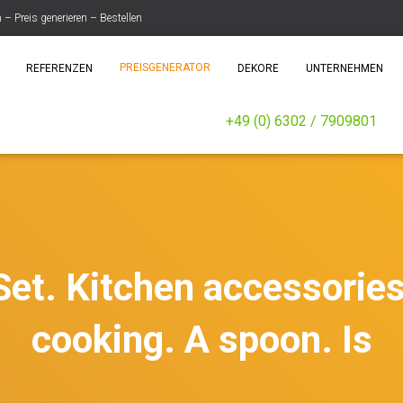
 Preis generieren – Bestellen
PREISGENERATOR
REFERENZEN
DEKORE
UNTERNEHMEN
+49 (0) 6302 / 7909801
et. Kitchen accessories.
cooking. A spoon. Is