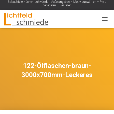
Beleuchtete Küchenrückwände | Maße angeben – Motiv auswählen – Preis
generieren – Bestellen
NAVIG
122-Ölflaschen-braun-
3000x700mm-Leckeres